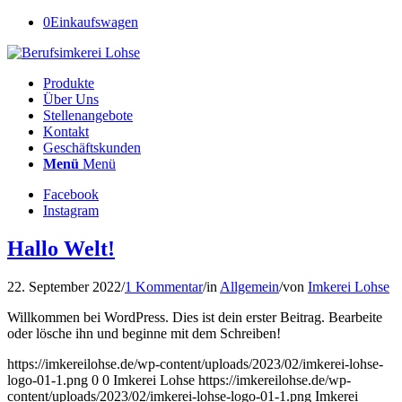
0
Einkaufswagen
Produkte
Über Uns
Stellenangebote
Kontakt
Geschäftskunden
Menü
Menü
Facebook
Instagram
Hallo Welt!
22. September 2022
/
1 Kommentar
/
in
Allgemein
/
von
Imkerei Lohse
Willkommen bei WordPress. Dies ist dein erster Beitrag. Bearbeite
oder lösche ihn und beginne mit dem Schreiben!
https://imkereilohse.de/wp-content/uploads/2023/02/imkerei-lohse-
logo-01-1.png
0
0
Imkerei Lohse
https://imkereilohse.de/wp-
content/uploads/2023/02/imkerei-lohse-logo-01-1.png
Imkerei